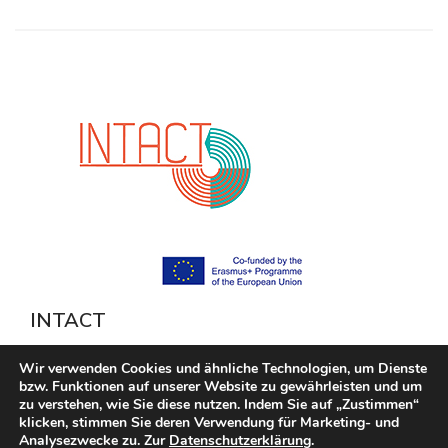
INTACT
Wir verwenden Cookies und ähnliche Technologien, um Dienste
Integration of newly arrived migrants by means of
bzw. Funktionen auf unserer Website zu gewährleisten und um
competency assessment and high-quality further vocational
zu verstehen, wie Sie diese nutzen. Indem Sie auf „Zustimmen“
klicken, stimmen Sie deren Verwendung für Marketing- und
training (INTACT)
Analysezwecke zu. Zur
Datenschutzerklärung
.