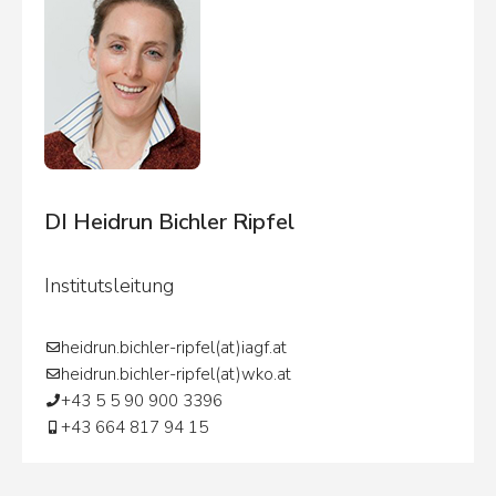
DI Heidrun Bichler Ripfel
Institutsleitung
heidrun.bichler-ripfel(at)iagf.at
heidrun.bichler-ripfel(at)wko.at
+43 5 5 90 900 3396
+43 664 817 94 15