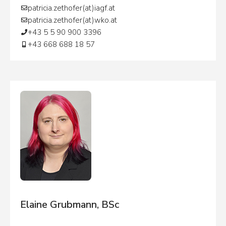
patricia.zethofer(at)iagf.at
patricia.zethofer(at)wko.at
+43 5 5 90 900 3396
+43 668 688 18 57
Elaine Grubmann, BSc